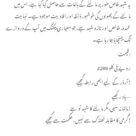
یہ شہد خاص طور پر مالٹے کے باغات سے حاصل کیا گیا ہے، اس میں
مالٹے کے پھولوں کی خوشبو، ذائقہ اور افادیت موجود ہے۔ نہایت
عمدہ، خالص اور تازہ شہد ہے، جو معیاری پیکنگ میں آپ کے دروازے
تک پہنچایا جا رہا ہے۔
قیمت:
2200 روپے فی کلو
آرڈر کے لیے ابھی رابطہ کیجیے!
یاد رکھیے —
مالٹا نہ سہی، مگر مالٹے کا شہد تو ہے!
گرمی کا مقابلہ ٹھنڈک سے نہیں، حکمت سے کیجیے!