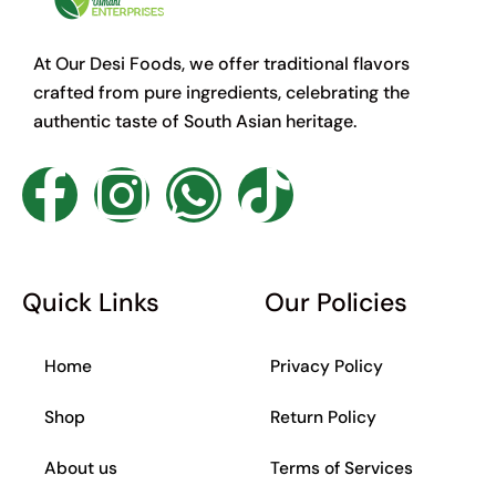
At Our Desi Foods, we offer traditional flavors
crafted from pure ingredients, celebrating the
authentic taste of South Asian heritage.
F
I
W
T
a
n
h
i
c
s
a
k
Quick Links
Our Policies
e
t
t
t
Home
Privacy Policy
b
a
s
o
Shop
Return Policy
o
g
a
k
About us
Terms of Services