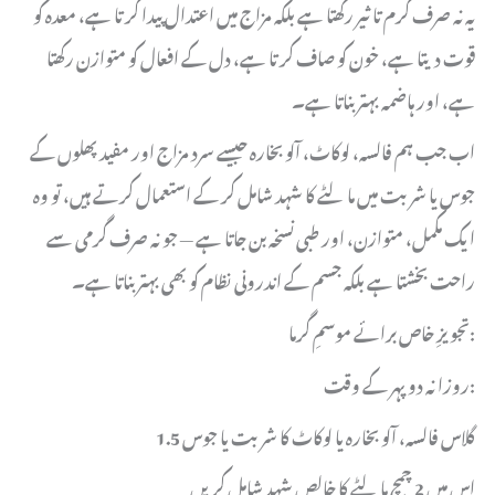
یہ نہ صرف گرم تاثیر رکھتا ہے بلکہ مزاج میں اعتدال پیدا کرتا ہے، معدہ کو
قوت دیتا ہے، خون کو صاف کرتا ہے، دل کے افعال کو متوازن رکھتا
ہے، اور ہاضمہ بہتر بناتا ہے۔
اب جب ہم فالسہ، لوکاٹ، آلو بخارہ جیسے سرد مزاج اور مفید پھلوں کے
جوس یا شربت میں مالٹے کا شہد شامل کر کے استعمال کرتے ہیں، تو وہ
ایک مکمل، متوازن، اور طبی نسخہ بن جاتا ہے — جو نہ صرف گرمی سے
راحت بخشتا ہے بلکہ جسم کے اندرونی نظام کو بھی بہتر بناتا ہے۔
تجویزِ خاص برائے موسمِ گرما:
روزانہ دوپہر کے وقت:
1.5 گلاس فالسہ، آلو بخارہ یا لوکاٹ کا شربت یا جوس
اس میں 2 چمچ مالٹے کا خالص شہد شامل کریں