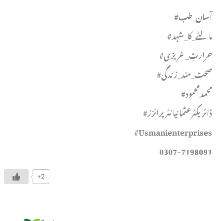
#آسان_طب
#مالٹے_کا_شہد
#حرارتِ_غریزی
#صحت_مند_زندگی
#محمدمحمود
#ڈائریکٹرعثمانیانٹرپرائزز
#Usmanienterprises
0307-7198091
+2