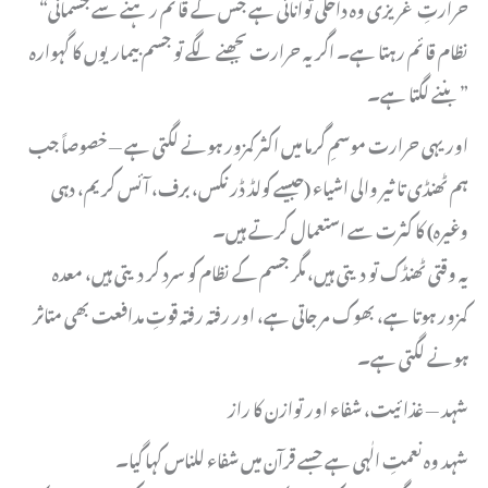
“حرارتِ غریزی وہ داخلی توانائی ہے جس کے قائم رہنے سے جسمانی
نظام قائم رہتا ہے۔ اگر یہ حرارت بجھنے لگے تو جسم بیماریوں کا گہوارہ
بننے لگتا ہے۔”
اور یہی حرارت موسمِ گرما میں اکثر کمزور ہونے لگتی ہے — خصوصاً جب
ہم ٹھنڈی تاثیر والی اشیاء (جیسے کولڈ ڈرنکس، برف، آئس کریم، دہی
وغیرہ) کا کثرت سے استعمال کرتے ہیں۔
یہ وقتی ٹھنڈک تو دیتی ہیں، مگر جسم کے نظام کو سرد کر دیتی ہیں، معدہ
کمزور ہوتا ہے، بھوک مر جاتی ہے، اور رفتہ رفتہ قوتِ مدافعت بھی متاثر
ہونے لگتی ہے۔
شہد — غذائیت، شفاء اور توازن کا راز
شہد وہ نعمتِ الٰہی ہے جسے قرآن میں شفاء للناس کہا گیا۔