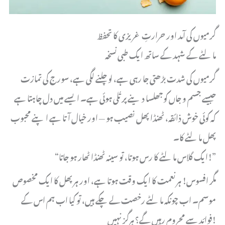
گرمیوں کی آمد اور حرارتِ غریزی کا تحفظ
مالٹے کے شہد کے ساتھ ایک طبی نسخہ
گرمیوں کی شدت بڑھتی جا رہی ہے، لو چلنے لگی ہے، سورج کی تمازت
جیسے جسم و جاں کو جھلسا دینے پر تُلی ہوئی ہے۔ ایسے میں دل چاہتا ہے
کہ کوئی خوش ذائقہ، ٹھنڈا پھل نصیب ہو — اور خیال آتا ہے اپنے محبوب
پھل مالٹے کا۔
“ایک گلاس مالٹے کا رس ہوتا، تو سینہ ٹھنڈا ٹھار ہو جاتا!”
مگر افسوس! ہر نعمت کا ایک وقت ہوتا ہے، اور ہر پھل کا ایک مخصوص
موسم۔ اب چونکہ مالٹے رخصت لے چکے ہیں، تو کیا اب ہم اس کے
فوائد سے محروم رہیں گے؟ ہرگز نہیں!