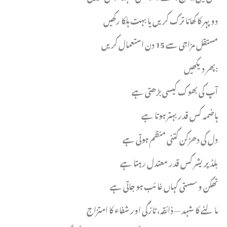
دوپہر کا کھانا ترک کریں یا بہت ہلکا رکھیں
مستقل مزاجی سے 15 دن استعمال کریں
پھر دیکھیں:
آپ کی بھوک کیسی بڑھتی ہے
ہاضمہ کس قدر بہتر ہوتا ہے
دل کی دھڑکن کتنی منظم ہوتی ہے
بلڈ پریشر کس قدر معتدل رہتا ہے
تھکن و سستی کہاں غائب ہو جاتی ہے
مالٹے کا شہد — ذائقہ، تازگی اور شفاء کا امتزاج