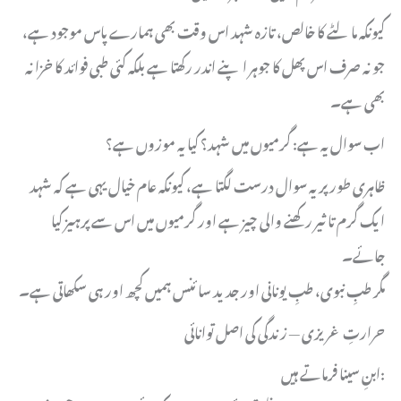
کیونکہ مالٹے کا خالص، تازہ شہد اس وقت بھی ہمارے پاس موجود ہے،
جو نہ صرف اس پھل کا جوہر اپنے اندر رکھتا ہے بلکہ کئی طبی فوائد کا خزانہ
بھی ہے۔
اب سوال یہ ہے: گرمیوں میں شہد؟ کیا یہ موزوں ہے؟
ظاہری طور پر یہ سوال درست لگتا ہے، کیونکہ عام خیال یہی ہے کہ شہد
ایک گرم تاثیر رکھنے والی چیز ہے اور گرمیوں میں اس سے پرہیز کیا
جائے۔
مگر طبِ نبوی، طبِ یونانی اور جدید سائنس ہمیں کچھ اور ہی سکھاتی ہے۔
حرارتِ غریزی — زندگی کی اصل توانائی
ابنِ سینا فرماتے ہیں: