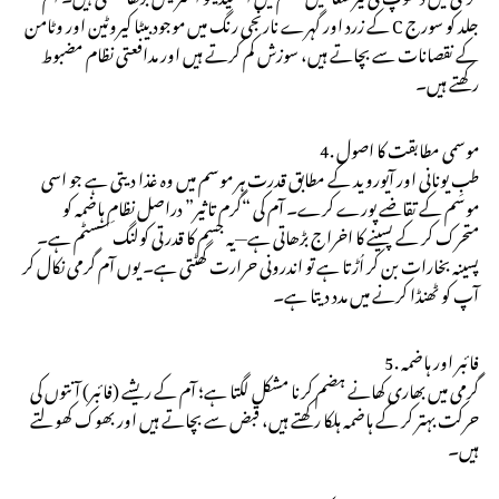
کے زرد اور گہرے نارنجی رنگ میں موجود بیٹا کیروٹین اور وٹامن C جلد کو سورج
کے نقصانات سے بچاتے ہیں، سوزش کم کرتے ہیں اور مدافعتی نظام مضبوط
رکھتے ہیں۔
4. موسمی مطابقت کا اصول
طبِ یونانی اور آیوروید کے مطابق قدرت ہر موسم میں وہ غذا دیتی ہے جو اسی
موسم کے تقاضے پورے کرے۔ آم کی “گرم تاثیر” دراصل نظامِ ہاضمہ کو
متحرک کر کے پسینے کا اخراج بڑھاتی ہے—یہ جسم کا قدرتی کولنگ سسٹم ہے۔
پسینہ بخارات بن کر اُڑتا ہے تو اندرونی حرارت گھٹتی ہے۔ یوں آم گرمی نکال کر
آپ کو ٹھنڈا کرنے میں مدد دیتا ہے۔
5. فائبر اور ہاضمہ
گرمی میں بھاری کھانے ہضم کرنا مشکل لگتا ہے؛ آم کے ریشے (فائبر) آنتوں کی
حرکت بہتر کر کے ہاضمہ ہلکا رکھتے ہیں، قبض سے بچاتے ہیں اور بھوک کھولتے
ہیں۔