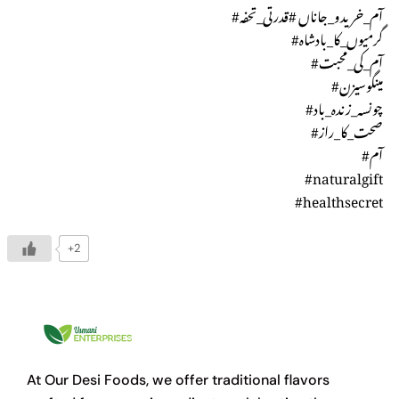
#آم_خریدو_جاناں #قدرتی_تحفہ
#گرمیوں_کا_بادشاہ
#آم_کی_محبت
#مینگوسیزن
#چونسہ_زندہ_باد
#صحت_کا_راز
#آم
#naturalgift
#healthsecret
+2
At Our Desi Foods, we offer traditional flavors