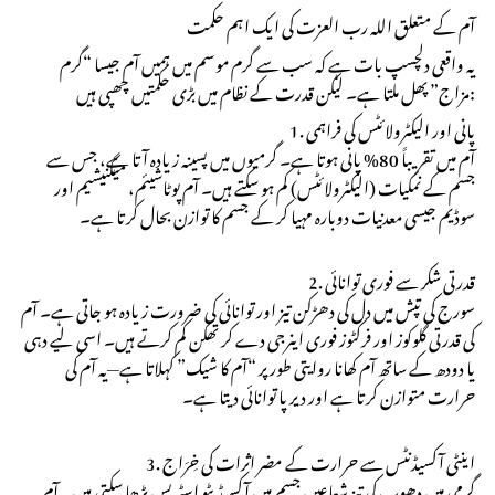
آم کے متعلق اللہ رب العزت کی ایک اہم حکمت
یہ واقعی دلچسپ بات ہے کہ سب سے گرم موسم میں ہمیں آم جیسا “گرم
مزاج” پھل ملتا ہے۔ لیکن قدرت کے نظام میں بڑی حکمتیں چھپی ہیں:
1. پانی اور الیکٹرولائٹس کی فراہمی
آم میں تقریباً 80% پانی ہوتا ہے۔ گرمیوں میں پسینہ زیادہ آتا ہے، جس سے
جسم کے نمکیات (الیکٹرولائٹس) کم ہو سکتے ہیں۔ آم پوٹاشیئم، میگنیشیم اور
سوڈیم جیسی معدنیات دوبارہ مہیا کر کے جسم کا توازن بحال کرتا ہے۔
2. قدرتی شکر سے فوری توانائی
سورج کی تپش میں دل کی دھڑکن تیز اور توانائی کی ضرورت زیادہ ہو جاتی ہے۔ آم
کی قدرتی گلوکوز اور فرکٹوز فوری اینرجی دے کر تھکن کم کرتے ہیں۔ اسی لیے دہی
یا دودھ کے ساتھ آم کھانا روایتی طور پر “آم کا شیک” کہلاتا ہے—یہ آم کی
حرارت متوازن کرتا ہے اور دیرپا توانائی دیتا ہے۔
3. اینٹی آکسیڈنٹس سے حرارت کے مضر اثرات کی خِرَاج
گرمی میں دھوپ کی تیز شعاعیں جسم میں آکسیڈیٹو اسٹریس بڑھا سکتی ہیں۔ آم