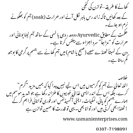
کھانے کا طریقہ—توازن کی کنجی
آم کو بھگونے (soak) کے بعد کھائیں تاکہ زائد رس باہر نکل آئے اور حرارت
نرم ہو جائے۔
دودھ، دہی یا لسی کے ساتھ آم لینا یونانی اور Ayurvedic حکمت کے مطابق
حرارت کو “مزاجاً” سرد اجزاء سے بیلنس کرتا ہے۔
دن کے نسبتاً ٹھنڈے حصے (صبح یا شام) میں آم کھانے سے جسم پر گرمی کا بوجھ
کم رہتا ہے۔
خلاصہ
اللہ تعالیٰ نے آم کو گرمیوں میں اس لیے نہیں پیدا کیا کہ ہمیں مزید “گرم”
کرے، بلکہ اس کے اندر ایسی غذائی خوبیوں کا خزانہ رکھا ہے جو شدید موسم میں
ہمارے جسم کو پانی، نمکیات، اینٹی آکسیڈنٹس اور فوری توانائی فراہم کر کے
ٹھنڈا بھی کرتی ہیں اور توانا بھی۔ یہی تو قدرت کا حسین توازن ہے!
www. usmanienterprises.com
0307-7198091