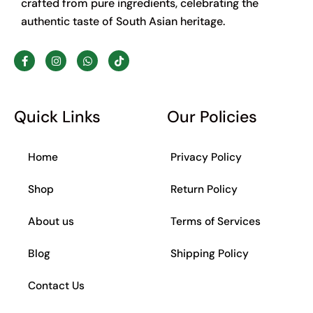
crafted from pure ingredients, celebrating the
authentic taste of South Asian heritage.
F
I
W
T
a
n
h
i
c
s
a
k
e
t
t
t
b
a
s
o
o
g
a
k
Quick Links
Our Policies
o
r
p
k
a
p
-
m
f
Home
Privacy Policy
Shop
Return Policy
About us
Terms of Services
Blog
Shipping Policy
Contact Us